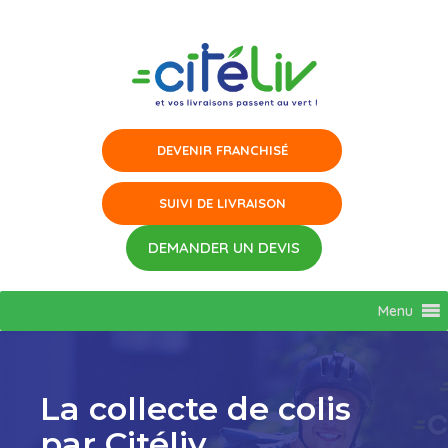
Aller
au
contenu
Menu
La collecte de colis
par Citéliv