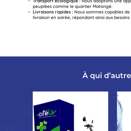
Transport écologique :
Nous adoptons une appr
peuplées comme le quartier Matongé.
Livraisons rapides :
Nous sommes capables de réa
livraison en soirée, répondant ainsi aux besoi
À qui d’autr