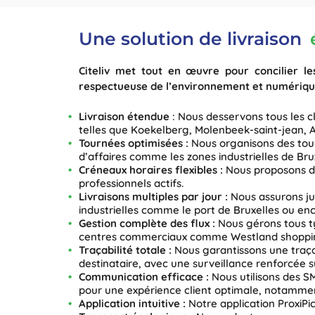
Une solution de livraison
Citeliv met tout en œuvre pour concilier l
respectueuse de l’environnement et numérique
Livraison étendue
: Nous desservons tous les cli
telles que Koekelberg, Molenbeek-saint-jean, A
Tournées optimisées :
Nous organisons des tour
d’affaires comme les zones industrielles de Brux
Créneaux horaires flexibles :
Nous proposons de
professionnels actifs.
Livraisons multiples par jour :
Nous assurons ju
industrielles comme le port de Bruxelles ou e
Gestion complète des flux :
Nous gérons tous ty
centres commerciaux comme Westland shopping
Traçabilité totale :
Nous garantissons une traça
destinataire, avec une surveillance renforcée 
Communication efficace :
Nous utilisons des SM
pour une expérience client optimale, notammen
Application intuitive :
Notre application ProxiPic