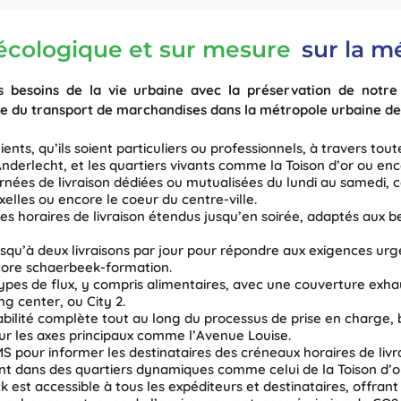
écologique et sur mesure
sur la m
es besoins de la vie urbaine avec la préservation de not
 du transport de marchandises dans la métropole urbaine de 
ents, qu’ils soient particuliers ou professionnels, à travers tout
nderlecht, et les quartiers vivants comme la Toison d’or ou enc
nées de livraison dédiées ou mutualisées du lundi au samedi, c
elles ou encore le coeur du centre-ville.
s horaires de livraison étendus jusqu’en soirée, adaptés aux bes
squ’à deux livraisons par jour pour répondre aux exigences ur
ncore schaerbeek-formation.
pes de flux, y compris alimentaires, avec une couverture exhaus
 center, ou City 2.
bilité complète tout au long du processus de prise en charge, b
sur les axes principaux comme l’Avenue Louise.
S pour informer les destinataires des créneaux horaires de livra
t dans des quartiers dynamiques comme celui de la Toison d’or
k est accessible à tous les expéditeurs et destinataires, offrant