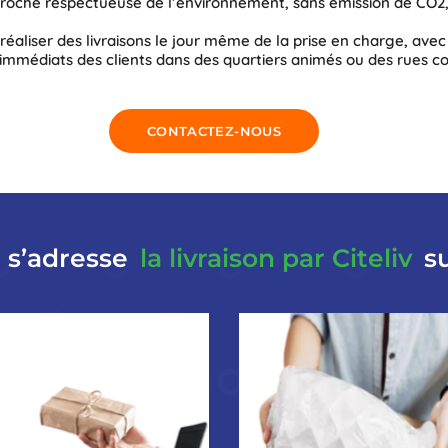
oche respectueuse de l’environnement, sans émission de CO2, 
liser des livraisons le jour même de la prise en charge, avec 
ns immédiats des clients dans des quartiers animés ou des rues 
CONTACTEZ-NOUS
e s’adresse
la livraison par Citeliv
su