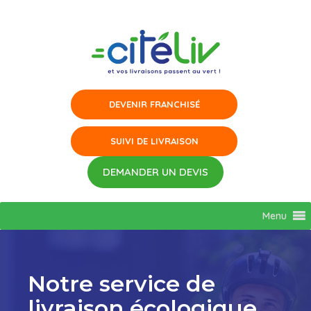
Aller
au
contenu
Menu
Notre service de
livraison écologique