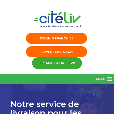
Aller
au
contenu
Menu
Notre service de
livraison pour les