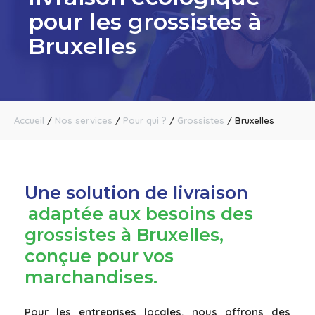
pour les grossistes à
Bruxelles
Accueil
/
Nos services
/
Pour qui ?
/
Grossistes
/
Bruxelles
Une solution de livraison
adaptée aux besoins des
grossistes à Bruxelles,
conçue pour vos
marchandises.
Pour les entreprises locales, nous offrons des