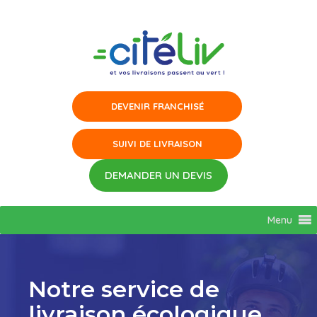
Aller
au
contenu
Menu
Notre service de
livraison écologique