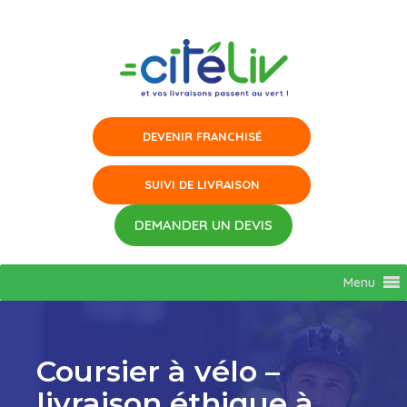
Aller
au
contenu
Menu
Coursier à vélo –
livraison éthique à