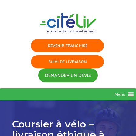
Aller
au
contenu
Menu
Coursier à vélo –
livraison éthique à