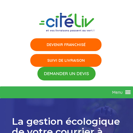
Aller
au
contenu
Menu
La gestion écologique
de votre courrier à