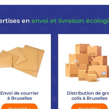
ertises en
envoi et livraison écolog
Envoi de courrier
Distribution de gr
à Bruxelles
colis à Bruxelles
EN SAVOIR +
EN SAVOIR +