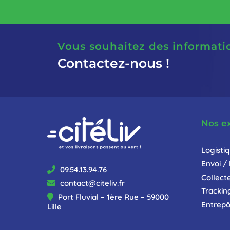
Vous souhaitez des informati
Contactez-nous !
Nos e
Logisti
Envoi / 
09.54.13.94.76
Collect
contact@citeliv.fr
Tracking
Port Fluvial – 1ère Rue – 59000
Entrepô
Lille