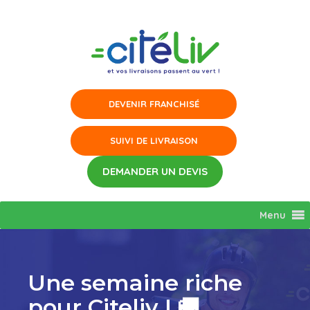
Aller
au
contenu
Menu
Une semaine riche
pour Citeliv ! 🚚