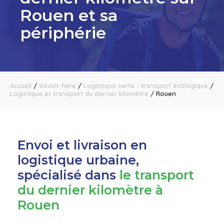
Rouen et sa
périphérie
Accueil
/
Savoir-faire
/
Logistique verte - transport écologique
/
Logistique et transport du dernier kilomètre
/
Rouen
Envoi et livraison en
logistique urbaine,
spécialisé dans
le transport
du dernier kilomètre à
Rouen