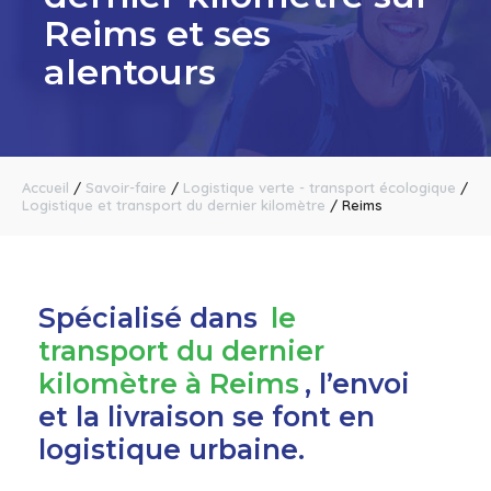
Reims et ses
alentours
Accueil
/
Savoir-faire
/
Logistique verte - transport écologique
/
Logistique et transport du dernier kilomètre
/
Reims
Spécialisé dans
le
transport du dernier
kilomètre à Reims
, l’envoi
et la livraison se font en
logistique urbaine.