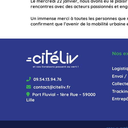
Le mercredi 22 janvier, nous avons eu le plais
rencontres avec des acteurs passionnés et eng
Un immense merci à toutes les personnes que n
confirment que l’avenir de la mobilité urbaine 
Nos e
Logisti
Envoi / 
09.54.13.94.76
Collect
contact@citeliv.fr
Trackin
Port Fluvial – 1ère Rue – 59000
Entrepô
Lille