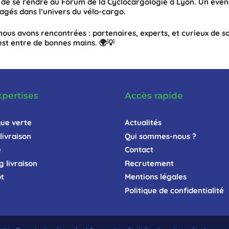
ir de se rendre au Forum de la Cyclocargologie à Lyon. Un évé
agés dans l’univers du vélo-cargo.
ous avons rencontrées : partenaires, experts, et curieux de 
est entre de bonnes mains. 🌍💡
xpertises
Accès rapide
que verte
Actualités
livraison
Qui sommes-nous ?
e
Contact
g livraison
Recrutement
t
Mentions légales
Politique de confidentialité