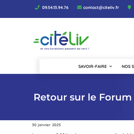
Aller
09.54.13.94.76
contact@citeliv.fr
au
contenu
SAVOIR-FAIRE
NOS S
Retour sur le Forum 
30 janvier 2025