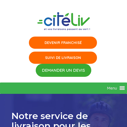
Aller
au
contenu
Menu
Notre service de
livraison pour les