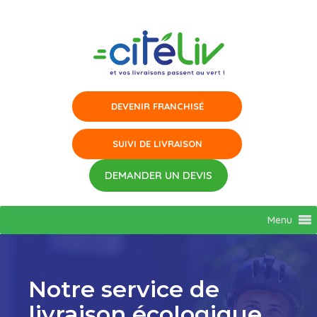
Aller
au
contenu
Menu
Notre service de
livraison écologique