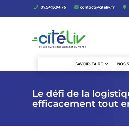
Aller
09.54.13.94.76
contact@citeliv.fr
au
contenu
SAVOIR-FAIRE
NOS S
Le défi de la logist
efficacement tout en 