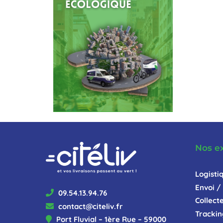
Nos e
Logisti
Envoi / 
09.54.13.94.76
Collect
contact@citeliv.fr
Trackin
Port Fluvial – 1ère Rue – 59000