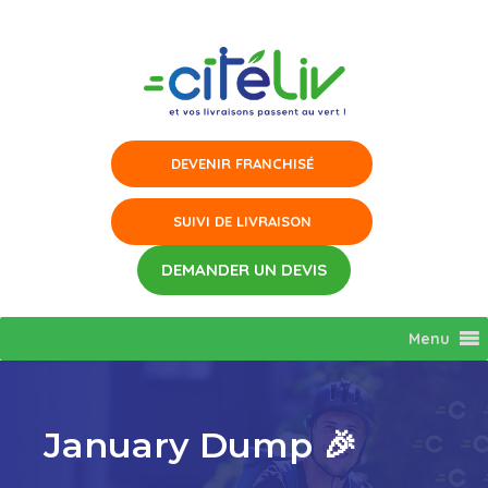
Aller
au
contenu
Menu
January Dump 🎉