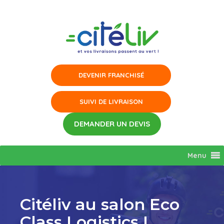
Aller
au
contenu
Menu
Citéliv au salon Eco
Class Logistics !