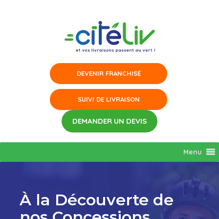
Aller
au
contenu
Menu
À la Découverte de
nos Concessions