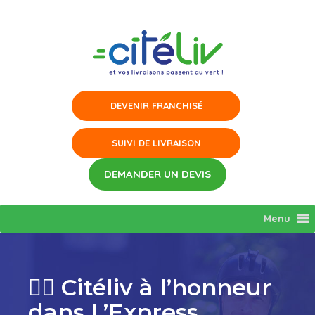
Aller
au
contenu
Menu
🚴‍♂️ Citéliv à l’honneur
dans L’Express