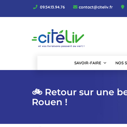
Aller
09.54.13.94.76
contact@citeliv.fr
au
contenu
SAVOIR-FAIRE
NOS S
🚲 Retour sur une be
Rouen !