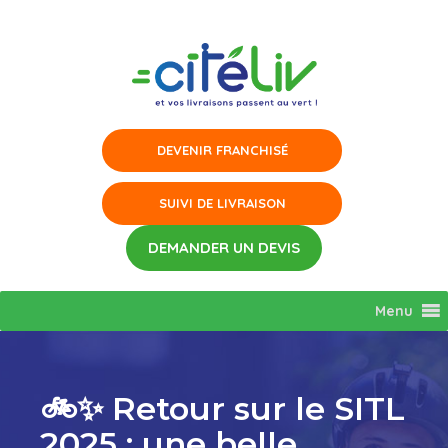
Aller
au
contenu
Menu
🚲✨ Retour sur le SITL
2025 : une belle