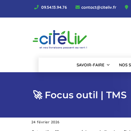
Aller
09.54.13.94.76
contact@citeliv.fr
au
contenu
SAVOIR-FAIRE
NOS S
🚀 Focus outil | TMS
24 février 2026