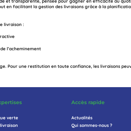
uide et transparente, pensée pour gagner en efficacité au quot
out en facilitant la gestion des livraisons grâce à la planificati
 livraison :
eractive
s de l’acheminement
rge. Pour une restitution en toute confiance, les livraisons p
xpertises
Accès rapide
que verte
Actualités
livraison
Qui sommes-nous ?