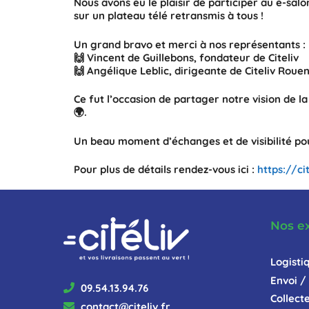
Nous avons eu le plaisir de participer au
e-salo
sur un plateau télé retransmis à tous !
Un grand bravo et merci à nos représentants :
🙌
Vincent de Guillebons
, fondateur de Citeliv
🙌
Angélique Leblic
, dirigeante de Citeliv Roue
Ce fut l’occasion de partager notre vision de l
🌍.
Un beau moment d’échanges et de visibilité po
Pour plus de détails rendez-vous ici :
https://ci
Nos e
Logisti
Envoi / 
09.54.13.94.76
Collect
contact@citeliv.fr