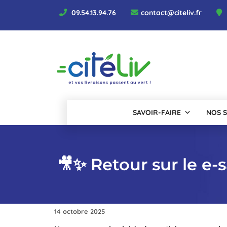
Aller
09.54.13.94.76
contact@citeliv.fr
au
contenu
SAVOIR-FAIRE
NOS S
🎥✨ Retour sur le e-
14 octobre 2025