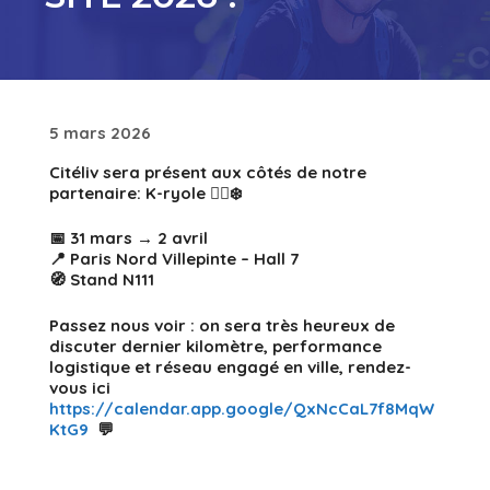
5 mars 2026
Citéliv sera présent
aux côtés de notre
partenaire: K-ryole
🚴‍♂️❄️
📅
31 mars → 2 avril
📍
Paris Nord Villepinte – Hall 7
🧭
Stand N111
Passez nous voir : on sera très heureux de
discuter
dernier kilomètre
,
performance
logistique
et
réseau engagé en ville
, rendez-
vous ici
https://calendar.app.google/QxNcCaL7f8MqW
KtG9
💬