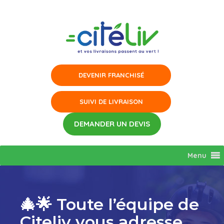
Aller
au
contenu
Menu
🎄🌟 Toute l’équipe de
Citeliv vous adresse