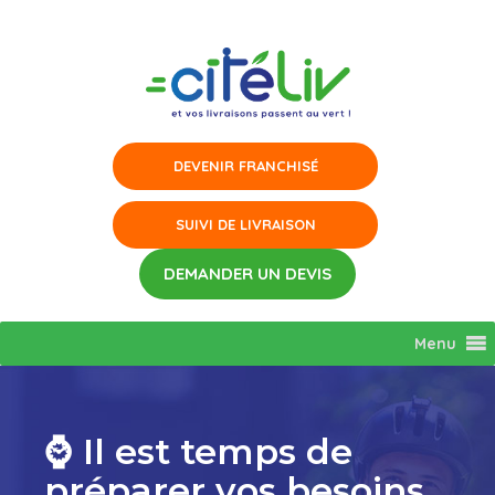
Aller
au
contenu
Menu
⌚ Il est temps de
préparer vos besoins