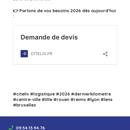
👉 Parlons de vos besoins 2026 dès aujourd’hui
:
#citeliv
#logistique
#2026
#dernierkilometre
#centre
-ville
#lille
#rouen
#reims
#lyon
#lens
#bruxelles
09.54.13.94.76